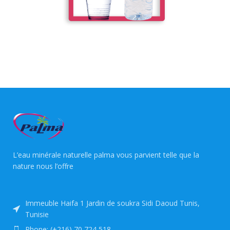
L’eau minérale naturelle palma vous parvient telle que la
nature nous l’offre
Immeuble Haifa 1 Jardin de soukra Sidi Daoud Tunis,
Tunisie
Phone: (+216) 70 724 518