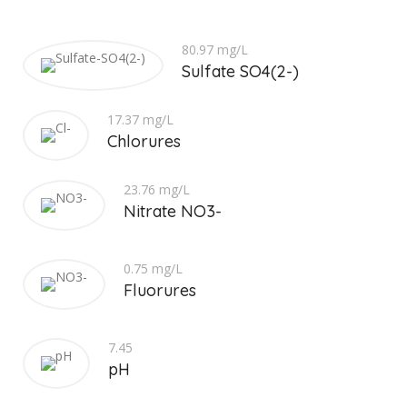
80.97 mg/L
Sulfate SO4(2-)
17.37 mg/L
Chlorures
23.76 mg/L
Nitrate NO3-
0.75 mg/L
Fluorures
7.45
pH