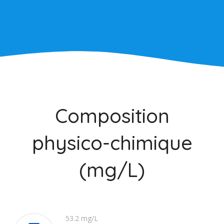
Composition
physico-chimique
(mg/L)
53.2 mg/L