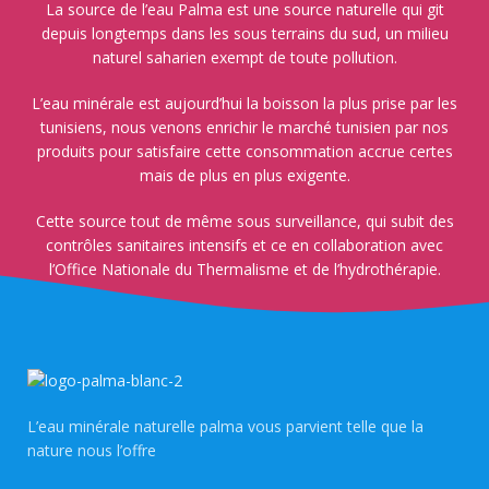
La source de l’eau Palma est une source naturelle qui git
depuis longtemps dans les sous terrains du sud, un milieu
naturel saharien exempt de toute pollution.
L’eau minérale est aujourd’hui la boisson la plus prise par les
tunisiens, nous venons enrichir le marché tunisien par nos
produits pour satisfaire cette consommation accrue certes
mais de plus en plus exigente.
Cette source tout de même sous surveillance, qui subit des
contrôles sanitaires intensifs et ce en collaboration avec
l’Office Nationale du Thermalisme et de l’hydrothérapie.
L’eau minérale naturelle palma vous parvient telle que la
nature nous l’offre